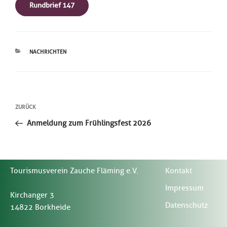
Rundbrief 147
KATEGORIEN
NACHRICHTEN
Beitragsnavigation
Vorheriger
ZURÜCK
Beitrag
Anmeldung zum Frühlingsfest 2026
Tourismusverein Zauche Fläming e.V.
Kontakt
Impressum
Kirchanger 3
Datenschutz
14822 Borkheide