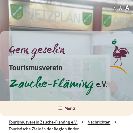
Zum
Decrease
Reset
I
A
A
A
Inhalt
font
font
size.
f
springen
size.
s
Gern geseh'n
Tourismusverein
Zauche-Fläming
e.V.
Menü
Tourismusverein Zauche-Fläming e.V.
>
Nachrichten
>
Touristische Ziele in der Region finden