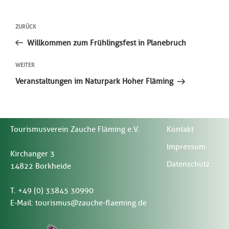
Beitragsnavigation
Vorheriger
ZURÜCK
Beitrag
Willkommen zum Frühlingsfest in Planebruch
Nächster
WEITER
Beitrag
Veranstaltungen im Naturpark Hoher Fläming
Tourismusverein Zauche Fläming e.V.
Kontakt
Impressum
Kirchanger 3
Datenschutz
14822 Borkheide
T. +49 (0) 33845 30990
E-Mail:
tourismus@zauche-flaeming.de