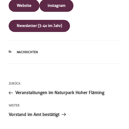
Website
instagram
Newsletter (3-4x im Jahr)
KATEGORIEN
NACHRICHTEN
Beitragsnavigation
Vorheriger
ZURÜCK
Beitrag
Veranstaltungen im Naturpark Hoher Fläming
Nächster
WEITER
Beitrag
Vorstand im Amt bestätigt