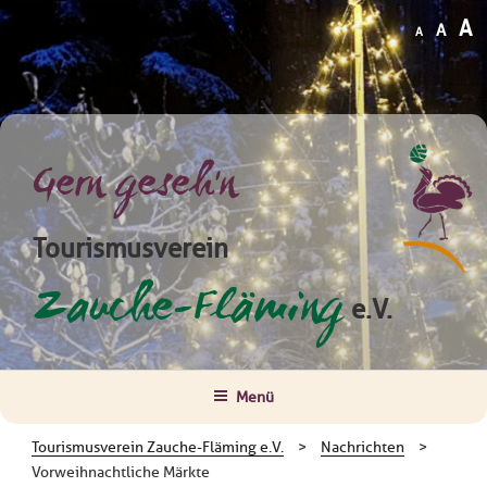
Zum
Decrease
Reset
I
A
A
A
Inhalt
font
font
size.
f
springen
size.
s
Gern geseh'n
Tourismusverein
Zauche-Fläming
e.V.
Menü
Tourismusverein Zauche-Fläming e.V.
>
Nachrichten
>
Vorweihnachtliche Märkte